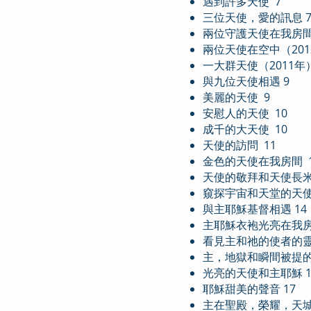
遇到許多天使 7
三位天使，愛的訊息 
兩位守護天使在我房間
兩位天使在空中（201
一大群天使（2011年）
與九位天使相遇 9
美麗的天使 9
安慰人的天使 10
成千的大天使 10
天使的訪問 11
金色的天使在我房間 1
天使的敬拜和天使長米
窺探宇宙和天堂的天使（
與主耶穌基督相遇 14
主耶穌衣袍光亮在我房間
看見主和祂的使者的靈
主，地獄和瞬間被提的
光亮的天使和主耶穌 1
耶穌甜美的聲音 17
主在聖殿，榮耀，天城 