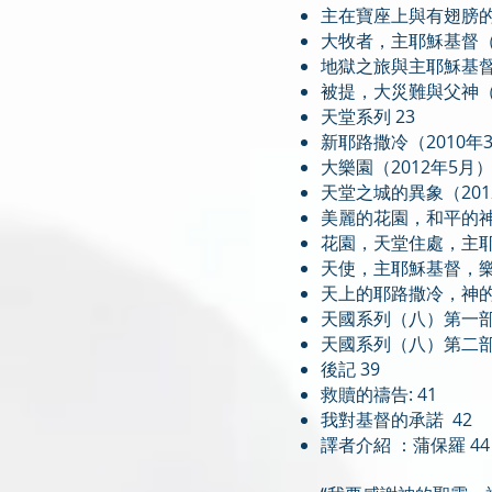
主在寶座上與有翅膀的天
大牧者，主耶穌基督（2
地獄之旅與主耶穌基督（
被提，大災難與父神（2
天堂系列 23
新耶路撒冷（2010年3
大樂園（2012年5月）
天堂之城的異象（201
美麗的花園，和平的神 
花園，天堂住處，主耶穌
天使，主耶穌基督，樂
天上的耶路撒冷，神的大
天國系列（八）第一部分
天國系列（八）第二部分
後記 39
救贖的禱告: 41
我對基督的承諾 42
譯者介紹 ：蒲保羅 44