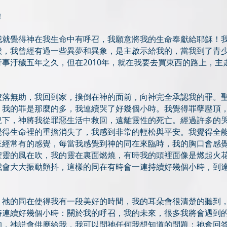
！
我就覺得神在我生命中有呼召，我願意將我的生命奉獻給耶穌！
候，我曾經有過一些異夢和異象，是主啟示給我的，當我到了青
事汙穢五年之久，但在2010年，就在我要去買東西的路上，主
墮落無助，我回到家，撲倒在神的面前，向神完全承認我的罪。
，我的罪是那麼的多，我連續哭了好幾個小時。我覺得罪孽壓頂
況下，神將我從罪惡生活中救回，遠離靈性的死亡。經過許多的
覺得生命裡的重擔消失了，我感到非常的輕松與平安。我覺得全
來經常有的感覺，每當我感覺到神的同在來臨時，我的胸口會感
聖靈的風在吹，我的靈在裏面燃燒，有時我的頭裡面像是燃起火
我會大大振動顫抖，這樣的同在有時會一連持續好幾個小時，到
，祂的同在使得我有一段美好的時間，我的耳朵會很清楚的聽到
時連續好幾個小時：關於我的呼召，我的未來，很多我將會遇到
的，祂説會供應給我，我可以問祂任何我想知道的問題；祂會回