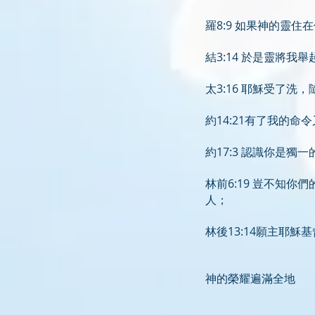
羅8:9 如果神的靈
結3:14 於是靈將
太3:16 耶穌受了
約14:21有了我的
約17:3 認識你是
林前6:19 豈不知
人；
林後13:14願主耶
神的榮耀遍滿全地