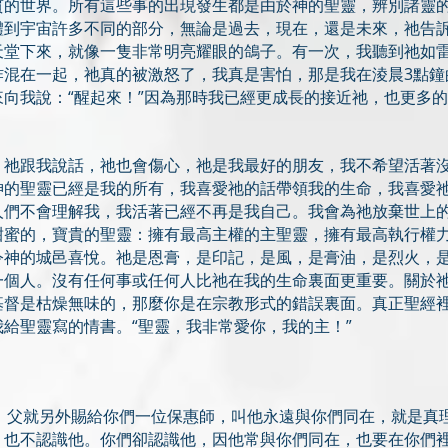
質的世界。所有這些事的出現發生都是由於神的聖靈，辨別諸靈
體到宇宙許多不同的部分，無論是過去，現在，還是未來，祂告
天堂下來，就像一隻非常明亮耀眼的鴿子。有一次，我聽到祂如
炸混在一起，祂真的被激怒了，我真是害怕，那是我在淩晨3點鐘
向我說：“醒起來！”因為那時我已​​經更成長的接近祂，也更多
。祂跟我說話，祂也會傷心，祂是我最好的朋友，我不希望活著
神的聖靈已經是我的所有，我喜愛祂的話帶領我的生命，我喜愛
人們不會理解我，我活著已經不再是我自己。我會為祂放棄世上
甜蜜的，寶貴的聖靈：擁有最高主權的主聖靈，擁有最高執行權
令神的城邑喜悅。祂是恩膏，是印記，是風，是膏油，是烈火，
一個人。沒有任何事或任何人比祂在我的生命裏面更重要。關於
基督是枯燥無味的，那麼你是在宗教形式的錯誤裏面。真正聖經
是我給聖靈寫的情書。“聖靈，我非常愛你，我的主！”
我要求父，父就另外賜給你們一位保惠師，叫他永遠與你們同在，就是
，也不認識他。你們卻認識他，因他常與你們同在，也要在你們