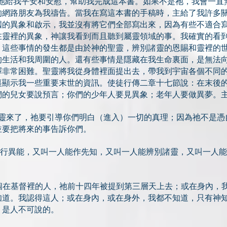
祂給我平安和安慰，幫助我​​完成這本書。如果不是祂，我會一
的網路朋友為我禱告。當我在寫這本書的手稿時，主給了我許多
國的異象和啟示，我並沒有將它們全部寫出來，因為有些不適合
在靈裡的異象，神讓我看到而且聽到屬靈領域的事。我確實的看
。這些事情的發生都是由於神的聖靈，辨別諸靈的恩賜和靈裡的
的生活和我周圍的人。還有些事情是隱藏在我生命裏面，是無法
釋非常困難。聖靈將我從身體裡面提出去，帶我到宇宙各個不同
裏顯示我一些重要末世的資訊。使徒行傳二章十七節說：在末後
們的兒女要說預言；你們的少年人要見異象；老年人要做異夢。
的聖靈來了，祂要引導你們明白（進入）一切的真理；因為祂不是
並要把將來的事告訴你們。
一人能行異能，又叫一人能作先知，又叫一人能辨別諸靈，又叫一人
認得一個在基督裡的人，祂前十四年被提到第三層天上去；或在身內
知道。我認得這人；或在身內，或在身外，我都不知道，只有神
，是人不可說的。