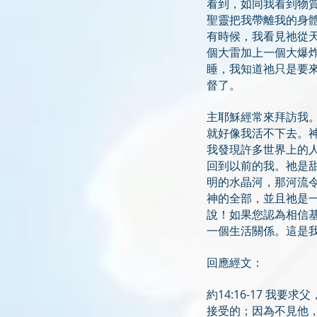
看到，如同我看到物
聖靈把我帶離我的身
有時候，我看見祂從
個大雷加上一個大爆
睡，我知道祂只是要來
督了。
主耶穌經常來拜訪我
就好像我活不下去。
我發現許多世界上的
回到以前的我。祂是
明的水晶河，那河流
神的全部，並且祂是
說！如果您認為相信
一個生​​活關係。這
回應經文：
約14:16-17 
接受的；因為不見他