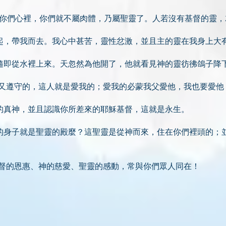
住在你們心裡，你們就不屬肉體，乃屬聖靈了。人若沒有基督的靈
我舉起，帶我而去。我心中甚苦，靈性忿激，並且主的靈在我身上大
洗，隨即從水裡上來。天忽然為他開了，他就看見神的靈彷彿鴿子降
命令又遵守的，這人就是愛我的；愛我的必蒙我父愛他，我也要愛
獨一的真神，並且認識你所差來的耶穌基督，這就是永生。
你們的身子就是聖靈的殿麼？這聖靈是從神而來，住在你們裡頭的；
穌基督的恩惠、神的慈愛、聖靈的感動，常與你們眾人同在！