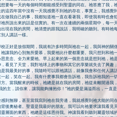
我想要每一天的每個時間都能感受到聖靈的同在。祂答應了我，
去的這四年當中沒有一天我感覺不到祂的存在，事實上，我感覺
或在做我自己的事，我都知道祂一直在看著我，即使我有時也會
對祂所說出來的話是信實的。有一次在連續的兩個星期中，每一
的出現在我的房間，祂清楚的跟我說話，我明確的聽到。有時祂
它別人講話一樣。
學校正好是放假期間，我就有許多時間與祂在一起，我與神的關
。祂讓我的心別無所愛慕，我愛祂比什麼都重要。我只想到和祂
心思意念、全力來愛祂。早上起來的第一個意念就是想到祂，祂
神，看見了天堂，我對地球上的事物和其它的享樂就失去了興趣
祂是我最美好的事，我隨時可以跟祂講話，就像我會和任何人講
在一起，笑在一起。我有什麽事我都會告訴祂，我告訴祂我的一
對方。當我醒來的時候，祂總是就在我的房間，祂從未離開過我
我的主，請你來，讓我能夠擁抱你！”祂的愛是滿溢而出，一直
會感到無聊，甚至當我寫到祂在我旁邊，我就感覺到祂大能的同
的背後奧秘者。聖靈是我最好的朋友。我可以向祂要求讓我看見
屬靈層面的東西，祂總是這樣恩待我。神讓我看到聽到屬靈領域