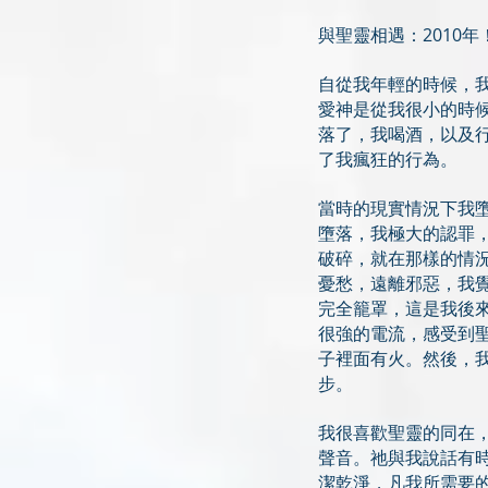
與聖靈相遇：2010年
自從我年輕的時候，
愛神是從我很小的時
落了，我喝酒，以及行
了我瘋狂的行為。
當時的現實情況下我
墮落，我極大的認罪
破碎，就在那樣的情
憂愁，遠離邪惡，我
完全籠罩，這是我後
很強的電流，感受到
子裡面有火。然後，
步。
我很喜歡聖靈的同在
聲音。祂與我說話有
潔乾淨，凡我所需要