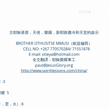
听道
得胜
见证异象
Engli
主耶穌基督，天使，樂園，新耶路撒冷和天堂的啟示
BROTHER OTHUSITSE MMUSI（歐提穆西）
CELL NO: +267 770570284/ 71551878
E-mail:
otieya@hotmail.com
全文翻譯：耶穌榮耀事工
paul@JesusGlory.org
http://www.spiritlessons.com/china/
.3
耀 5
，雲，火）.6