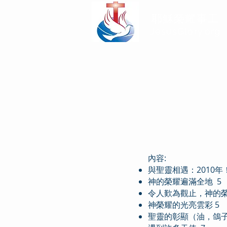
耶穌榮耀事工
JesusGlory.org​
內容:
與聖靈相遇：2010年！
神的榮耀遍滿全地 5
令人歎為觀止，神的榮
神榮耀的光亮雲彩 5
聖靈的彰顯（油，鴿子