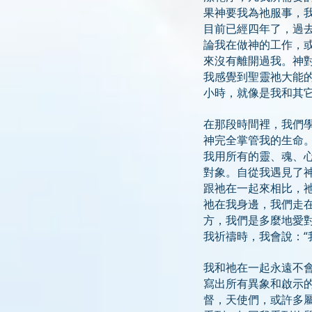
果神要我為祂服事，
目前已經四年了，過
論我在做神的工作，
來沒有離開過我。神
我感覺到聖靈祂大能
小時，就像是我和其
在那段時間裡，我們
神完全掌管我的生命
我用所有的靈、魂、
對象。自從我遇見了
跟祂在一起來相比，
祂在我身邊，我們走
方，我們是多麼地愛
我祈禱時，我會說：“
我和祂在一起永遠不
寫出所有異象和啟示
督，天使們，或許多