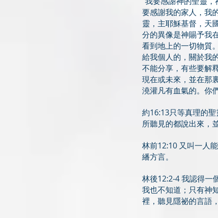
“我要感謝神的聖靈，
要感謝我的家人，我
靈，主耶穌基督，天
分的異像是神賜予我
看到地上的一切物質
給我個人的，關於我
不能分享，有些要解
現在或未來，並在那
澆灌凡有血氣的。你
約16:13只等真理
所聽見的都說出來，
林前12:10 又叫
繙方言。
林後12:2-4 我
我也不知道；只有神
裡，聽見隱祕的言語