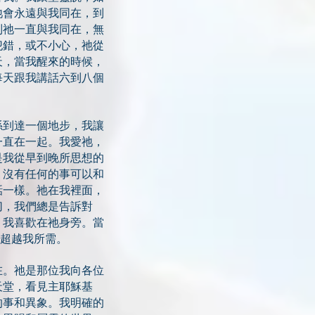
祂會永遠與我同在，到
到祂一直與我同在，無
犯錯，或不小心，祂從
天，當我醒來的時候，
每天跟我講話六到八個
係到達一個地步，我讓
一直在一起。我愛祂，
是我從早到晚所思想的
；沒有任何的事可以和
話一樣。祂在我裡面，
切，我們總是告訴對
，我喜歡在祂身旁。當
是超越我所需。
在。祂是那位我向各位
天堂，看見主耶穌基
的事和異象。我明確的