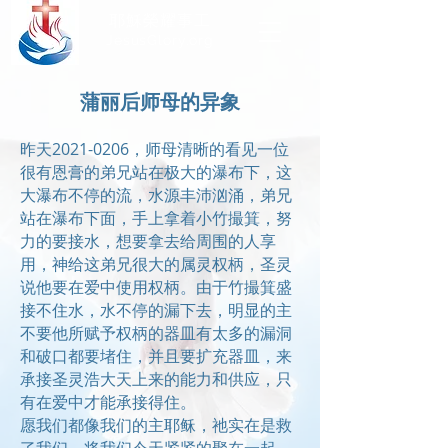
耶穌榮耀事工
JesusGlory.org​
​蒲丽后师母的异象
昨天2021-0206，师母清晰的看见一位
很有恩膏的弟兄站在极大的瀑布下，这
大瀑布不停的流，水源丰沛汹涌，弟兄
站在瀑布下面，手上拿着小竹撮箕，努
力的要接水，想要拿去给周围的人享
用，神给这弟兄很大的属灵权柄，圣灵
说他要在爱中使用权柄。由于竹撮箕盛
接不住水，水不停的漏下去，明显的主
不要他所赋予权柄的器皿有太多的漏洞
和破口都要堵住，并且要扩充器皿，来
承接圣灵浩大天上来的能力和供应，只
有在爱中才能承接得住。
愿我们都像我们的主耶稣，祂实在是救