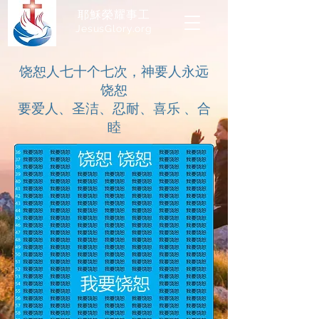
耶穌榮耀事工
JesusGlory.org​
饶恕人七十个七次，神要人永远
饶恕
要爱人、圣洁、忍耐、喜乐 、合
睦