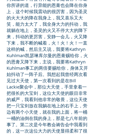
你所讲的道，行异能的恩膏也会降在你身
上，这个时候我震动的很厉害，因为圣灵
的火大大的降在我身上，我又喜乐又大
笑，能力太大了，我全身大力的抖动，我
就躺在地上，圣灵的火又不停大大的降下
来，抖动的更厉害，安静一会儿，火又降
下来，我不断的喊着，火！火！火！一直
这样的喊，然后主又说，我要将Kathryn
Kuhlman凯瑟琳库尔曼的恩膏赐给你，火
的恩膏又降下来，主说，我要将Kathryn
Kuhlman事工的两倍要赐给你，身体又开
始抖动了一阵子后。我想起我曾经两次看
见过大天使，第一次看到的是在Bill
Lackie聚会中，那位大天使，手里拿着一
把很长的大宝剑，这位大天使的眼目非常
的威严，我看到他非常的敬畏，这位天使
把一只宝剑放在我躺在地上的右手上，旁
边有两个小天使，就在我的上面，将一桶
一桶的油倒在我的身上，那是七八年前的
事了。第二次是今年教会祷告会中我看到
的，这一次这位大力的天使显得柔和了很