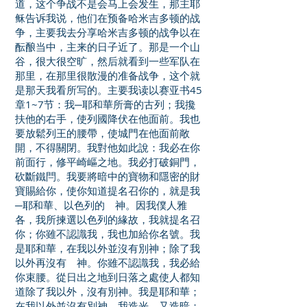
道，这个争战不是会马上会发生，那主耶
稣告诉我说，他们在预备哈米吉多顿的战
争，主要我去分享哈米吉多顿的战争以在
酝酿当中，主来的日子近了。那是一个山
谷，很大很空旷，然后就看到一些军队在
那里，在那里很散漫的准备战争，这个就
是那天我看所写的。主要我读以赛亚书45
章1~7节：我─耶和華所膏的古列；我攙
扶他的右手，使列國降伏在他面前。我也
要放鬆列王的腰帶，使城門在他面前敞
開，不得關閉。我對他如此說：我必在你
前面行，修平崎嶇之地。我必打破銅門，
砍斷鐵閂。我要將暗中的寶物和隱密的財
寶賜給你，使你知道提名召你的，就是我
─耶和華、以色列的 神。因我僕人雅
各，我所揀選以色列的緣故，我就提名召
你；你雖不認識我，我也加給你名號。我
是耶和華，在我以外並沒有別神；除了我
以外再沒有 神。你雖不認識我，我必給
你束腰。從日出之地到日落之處使人都知
道除了我以外，沒有別神。我是耶和華；
在我以外並沒有別神。我造光，又造暗；