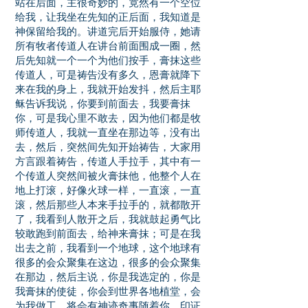
站在后面，主很奇妙的，竟然有一个空位
给我，让我坐在先知的正后面，我知道是
神保留给我的。讲道完后开始服侍，她请
所有牧者传道人在讲台前面围成一圈，然
后先知就一个一个为他们按手，膏抹这些
传道人，可是祷告没有多久，恩膏就降下
来在我的身上，我就开始发抖，然后主耶
稣告诉我说，你要到前面去，我要膏抹
你，可是我心里不敢去，因为他们都是牧
师传道人，我就一直坐在那边等，没有出
去，然后，突然间先知开始祷告，大家用
方言跟着祷告，传道人手拉手，其中有一
个传道人突然间被火膏抹他，他整个人在
地上打滚，好像火球一样，一直滚，一直
滚，然后那些人本来手拉手的，就都散开
了，我看到人散开之后，我就鼓起勇气比
较敢跑到前面去，给神来膏抹；可是在我
出去之前，我看到一个地球，这个地球有
很多的会众聚集在这边，很多的会众聚集
在那边，然后主说，你是我选定的，你是
我膏抹的使徒，你会到世界各地植堂，会
为我做工，将会有神迹奇事随着你，印证