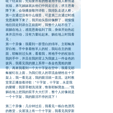
呢？结束前，先知要所有的牧者用手搭人桥传递
祝福，弟兄姊妹就从他们中间走过去，求主恩膏
降下来，会场播放敬拜诗歌，我排队走进人桥，
第一次通过没有什么领受，可是第二次通过时感
觉恩膏降下來了，我开始头昏好像醉了，就慢慢
地往回走到讲台正前面时，我整个人站不住了，
就躺在地上，感觉恩膏临到了我，身体开始热起
来并且抖动，没有力量站起来。躺在地上时我看
见：
第一个异像：我看到一群雪白的绵羊。主耶稣身
穿白袍，手中拿着牧羊人的杖，我站在主的後
面，耶稣转过头来，看着我，将祂手中的杖放在
我的手中，并且在我的背上为我披上一件金色的
披风，我看见我的腰上系带一条金色寬粗的腰
带。再來我看到一个大十字架在空中，我看见耶
稣被钉在上面，为我们世人的罪流血牺牲在十字
架上，我一看见这，我的眼泪就一直流。这时教
堂里正播放着诗歌：“十字架，十字架，永是我
的榮耀；我眾罪都洗清潔，惟靠耶穌寶血……”我
躺在地上把我的双手大大打开，整个人好像就是
一个十字架，我的眼泪不停的流下！
第二个异像：几分钟过后，我看见一栋白色漂亮
的教堂，尖屋顶上有一个十字架，我看见我穿新