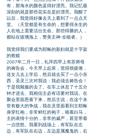
有，那海水的颜色蓝得好漂亮。我记忆最
深刻的就是那些花实在是好漂亮。我醒了
以后，我觉得好像去天上看到了一点点天
堂。（天堂都是有生命的，想要得永生的
人在地上需要活出生命。那些得勝的人，
都站在玻璃海上，赞美主神-全能者。）
我觉得我们要成为耶稣的新妇就是十字架
的救赎
2007年二月一日，礼拜四早上有苏师母
的祷告会，今天早上起床，觉得很疲倦，
送女儿去上学后，然后就去买了一点小东
西，圣灵三次对我说：我必须去祷告会！
于是我顺服的去了。在车上休息了十五分
钟才进去。我相信主必有话要对我说。在
聚会里面恩膏下来，然后主说，在这个末
世有极大的争战，我在灵里面看到主耶稣
身穿红袍，非常鲜红的袍子，骑着白马，
主的表情十分的，非常的威严，甚至带着
一点愤怒。我看到战场上，有军队在左
边，有军队在右边，左边是属魔鬼的，右