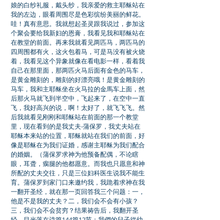
娘的白纱礼服，戴头纱，我亲爱的救主耶稣站在
我的左边，眼看周围尽是色彩缤纷美丽的鲜花。
哇！真有意思。我就想起圣灵跟我说过，参加这
个聚会要给我新妇的恩膏，我看见我和耶稣站在
在教堂的前面。再来我就看见两匹马，两匹马的
四周围都有火，这火包着马，可是马没有被火烧
着，我看见这个异象就像在看电影一样，看着我
自己在那里面，那两匹火马后面有金色的马车，
是黄金雕刻的，雕刻的好漂亮哦！是黄金雕刻的
马车，我和主耶稣坐在火马拉的金馬车上面，然
后那火马就飞到半空中，飞起来了，在空中一直
飞，我好高兴的说，啊！太好了，就飞飞飞。然
后我就看见刚刚和耶稣站在前面的那一个教堂
里，现在看到的是我丈夫-蒲保罗，我丈夫站在
耶稣本来站的位置，耶稣就站在我们的前面，好
像是耶稣在为我们证婚，感谢主耶稣为我们配合
的婚姻。（蒲保罗求神为他预备配偶，不论瞎
眼，耳聋，瘸腿的他都愿意。而我也只愿意和神
所配的丈夫交往，只是三位妇科医生说我不能生
育。蒲保罗到家门口来邀约我，我跪着求神在我
一翻开圣经，就在那一页回答我三个问题：一，
他是不是我的丈夫？二，我们会不会有小孩？
三，我们会不会贫穷？结果祷告后，我翻开圣
经，目光落在诗篇144篇12节：我們的兒子從幼