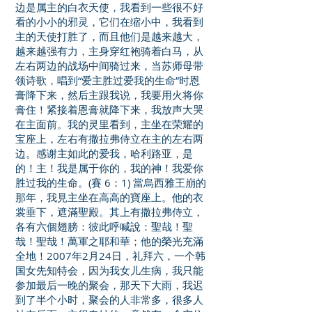
边是属主的白衣天使，我看到一些很不好
看的小小的邪灵，它们在缩小中，我看到
主的天使打胜了，而且他们是越来越大，
越来越强有力，主身穿红袍骑着白马，从
左右两边的战场中间骑过来，当苏师母带
领诗歌，唱到“爱主胜过爱我的生命”时恩
膏降下来，然后主跟我说，我要用火将你
膏住！紧接着恩膏就降下来，我放声大哭
在主面前。我的灵里看到，主坐在荣耀的
宝座上，左右有撒拉弗侍立在主的左右两
边。感谢主如此的爱我，哈利路亚，是
的！主！我是属于你的，我的神！我爱你
胜过我的生命。(賽 6：1) 當烏西雅王崩的
那年，我見主坐在高高的寶座上。他的衣
裳垂下，遮滿聖殿。其上有撒拉弗侍立，
各有六個翅膀：彼此呼喊說：聖哉！聖
哉！聖哉！萬軍之耶和華；他的榮光充滿
全地！2007年2月24日，礼拜六，一个韩
国女先知特会，因为我女儿生病，我只能
参加最后一晚的聚会，那天下大雨，我迟
到了半个小时，聚会的人非常多，很多人