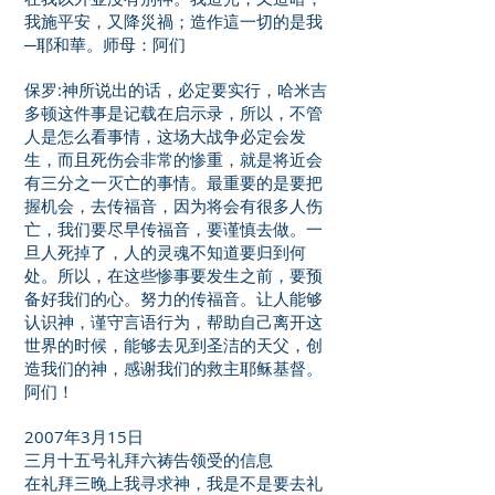
我施平安，又降災禍；造作這一切的是我
─耶和華。师母：阿们
保罗:神所说出的话，必定要实行，哈米吉
多顿这件事是记载在启示录，所以，不管
人是怎么看事情，这场大战争必定会发
生，而且死伤会非常的惨重，就是将近会
有三分之一灭亡的事情。最重要的是要把
握机会，去传福音，因为将会有很多人伤
亡，我们要尽早传福音，要谨慎去做。一
旦人死掉了，人的灵魂不知道要归到何
处。所以，在这些惨事要发生之前，要预
备好我们的心。努力的传福音。让人能够
认识神，谨守言语行为，帮助自己离开这
世界的时候，能够去见到圣洁的天父，创
造我们的神，感谢我们的救主耶稣基督。
阿们！
2007年3月15日
三月十五号礼拜六祷告领受的信息
在礼拜三晚上我寻求神，我是不是要去礼