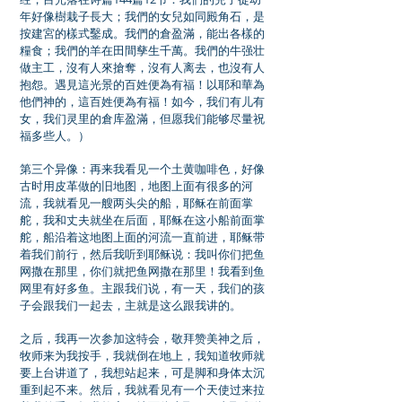
年好像樹栽子長大；我們的女兒如同殿角石，是
按建宮的樣式鑿成。我們的倉盈滿，能出各樣的
糧食；我們的羊在田間孳生千萬。我們的牛强壮
做主工，沒有人來搶奪，沒有人离去，也沒有人
抱怨。遇見這光景的百姓便為有福！以耶和華為
他們神的，這百姓便為有福！如今，我们有儿有
女，我们灵里的倉库盈滿，但愿我们能够尽量祝
福多些人。）
第三个异像：再来我看见一个土黄咖啡色，好像
古时用皮革做的旧地图，地图上面有很多的河
流，我就看见一艘两头尖的船，耶稣在前面掌
舵，我和丈夫就坐在后面，耶稣在这小船前面掌
舵，船沿着这地图上面的河流一直前进，耶稣带
着我们前行，然后我听到耶稣说：我叫你们把鱼
网撒在那里，你们就把鱼网撒在那里！我看到鱼
网里有好多鱼。主跟我们说，有一天，我们的孩
子会跟我们一起去，主就是这么跟我讲的。
之后，我再一次参加这特会，敬拜赞美神之后，
牧师来为我按手，我就倒在地上，我知道牧师就
要上台讲道了，我想站起来，可是脚和身体太沉
重到起不来。然后，我就看见有一个天使过来拉