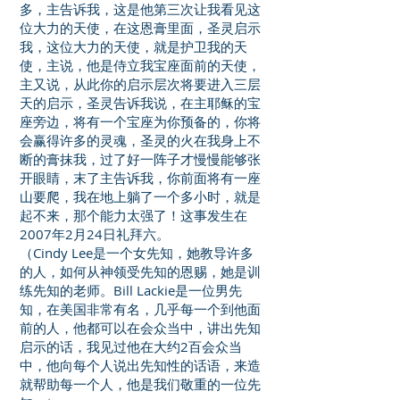
多，主告诉我，这是他第三次让我看见这
位大力的天使，在这恩膏里面，圣灵启示
我，这位大力的天使，就是护卫我的天
使，主说，他是侍立我宝座面前的天使，
主又说，从此你的启示层次将要进入三层
天的启示，圣灵告诉我说，在主耶稣的宝
座旁边，将有一个宝座为你预备的，你将
会赢得许多的灵魂，圣灵的火在我身上不
断的膏抹我，过了好一阵子才慢慢能够张
开眼睛，末了主告诉我，你前面将有一座
山要爬，我在地上躺了一个多小时，就是
起不来，那个能力太强了！这事发生在
2007年2月24日礼拜六。
（Cindy Lee是一个女先知，她教导许多
的人，如何从神领受先知的恩赐，她是训
练先知的老师。Bill Lackie是一位男先
知，在美国非常有名，几乎每一个到他面
前的人，他都可以在会众当中，讲出先知
启示的话，我见过他在大约2百会众当
中，他向每个人说出先知性的话语，来造
就帮助每一个人，他是我们敬重的一位先