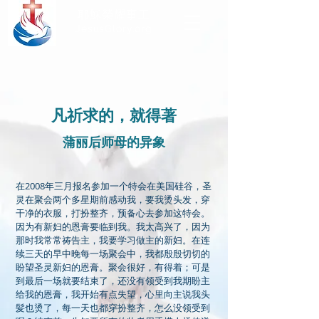
耶穌榮耀事工
JesusGlory.org​
凡祈求的，就得著
蒲丽后师母的异象
在2008年三月报名参加一个特会在美国硅谷，圣
灵在聚会两个多星期前感动我，要我烫头发，穿
干净的衣服，打扮整齐，预备心去参加这特会。
因为有新妇的恩膏要临到我。我太高兴了，因为
那时我常常祷告主，我要学习做主的新妇。在连
续三天的早中晚每一场聚会中，我都殷殷切切的
盼望圣灵新妇的恩膏。聚会很好，有得着；可是
到最后一场就要结束了，还没有领受到我期盼主
给我的恩膏，我开始有点失望，心里向主说我头
髪也烫了，每一天也都穿扮整齐，怎么没领受到