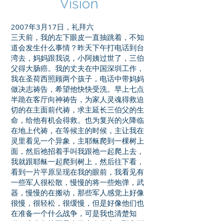
Vision
2007年3月17日，礼拜六
三天前，我的左下眼皮一直抽跳着，不知
道会发生什么事情？昨天下午打电话到台
湾去，妈妈跟我说，小阿姨过世了，三伯
父得大肠癌。我的丈夫在中国深圳工作，
我在圣荷西照顾两个孩子，电话中带妈妈
做决志祷告，希望他快快受洗。早上七点
半跪在客厅向神祷告，为家人灵魂得救迫
切的在主面前代祷，求主延长三伯父的生
命，给他有机会得救。也为复兴的火降临
在地上代祷，在等候主的时候，主让我在
灵里看见一个异象，主耶稣爬到一棵树上
面，然后祂招着手叫我跟祂一起爬上去，
我就跟耶稣一起爬到树上，然后往下看，
看到一片平原呈现在我的眼前，我看见有
一些军人很松散，慢慢的将一些炮弹，武
器，慢慢的在搬动，那些军人感觉上好像
很慢，很轻松，很缓慢，但是好像他们也
在准备一个什么战争，可是我也清楚知