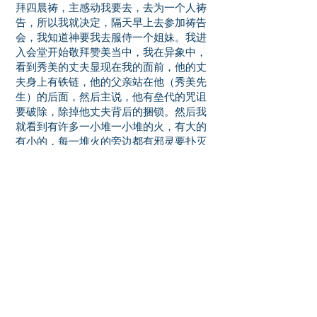
拜四晨祷，主感动我要去，去为一个人祷
告，所以我就决定，隔天早上去参加祷告
会，我知道神要我去服侍一个姐妹。我进
入会堂开始敬拜赞美当中，我在异象中，
看到秀美的丈夫显现在我的面前，他的丈
夫身上有铁链，他的父亲站在他（秀美先
生）的后面，然后主说，他有垒代的咒诅
要破除，除掉他丈夫背后的捆锁。然后我
就看到有许多一小堆一小堆的火，有大的
有小的，每一堆火的旁边都有邪灵要扑灭
这个火，然后主启示那个火是教会复兴的
火，神的火要燃烧，要带动教会复兴的
火；但是也有邪灵要去攻击，要去扑灭教
会复兴的火，主要我们为神国的复兴临到
全地来代祷。
我跟秀美提到她丈夫的事情。我看到他身
上有铁链，他的爸爸站在他后面，不知道
是有什么捆绑，我就为这姐妹祷告，我看
到异象，就跟那个姐妹说：圣灵有话跟我
说，你的先生这个捆绑是从拜偶像来的，
好像他的爸爸有给他念符咒，然后写在一