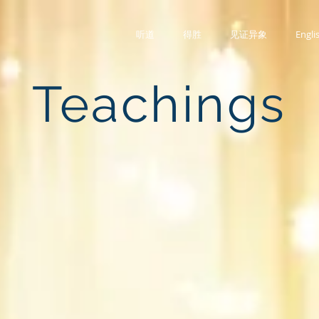
听道
得胜
见证异象
Engli
Teachings