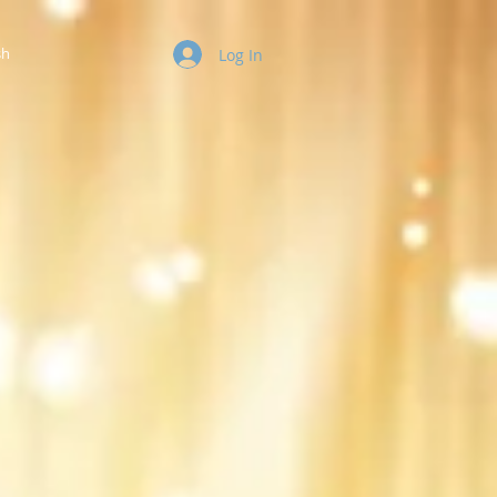
sh
Log In